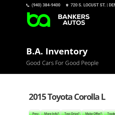
(940) 384-9400
720 S. LOCUST ST. | D
B.A. Inventory
Good Cars For Good People
2015 Toyota Corolla L
Prev
More Info?
Test Drive?
Make Offer?
Trade