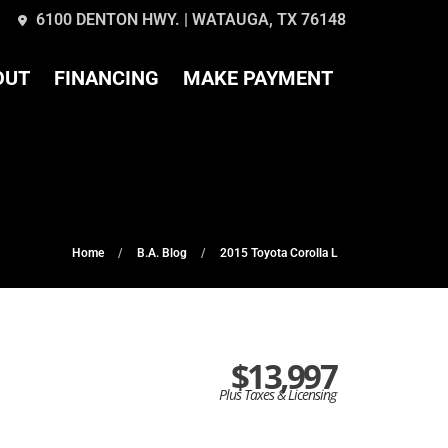
6100 DENTON HWY. | WATAUGA, TX 76148
OUT
FINANCING
MAKE PAYMENT
Home
B.A. Blog
2015 Toyota Corolla L
$13,997
Plus Taxes & Licensing