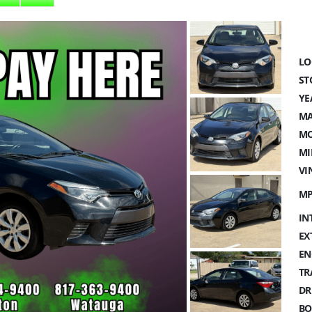
LO
ST
YE
MA
MO
MI
VI
MP
IN
EX
EN
TR
DR
BO