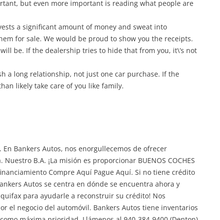
ortant, but even more important is reading what people are
nvests a significant amount of money and sweat into
them for sale. We would be proud to show you the receipts.
ill be. If the dealership tries to hide that from you, it\’s not
h a long relationship, not just one car purchase. If the
than likely take care of you like family.
a. En Bankers Autos, nos enorgullecemos de ofrecer
ota. Nuestro B.A. ¡La misión es proporcionar BUENOS COCHES
nanciamiento Compre Aquí Pague Aquí. Si no tiene crédito
 ¡Bankers Autos se centra en dónde se encuentra ahora y
uifax para ayudarle a reconstruir su crédito! Nos
 el negocio del automóvil. Bankers Autos tiene inventarios
s como máxima prioridad. Llámenos al 940-384-9400 (Denton)