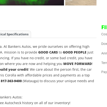
F
ical Specifications
Cost
Dow
a. At Bankers Autos, we pride ourselves on offering high
.A. mission is to provide
GOOD CARS
to
GOOD PEOPLE
just
Ann
ncing. If you have no credit, or some bad credit, you have
Ter
d on where you are now and helping you
MOVE FORWARD
!
uild your credit
! We care about the person first, the car
Pay
his Corolla with affordable prices and payments as a top
r
817-363-9400
(Watauga) to discuss your unique needs and
Bankers Autos:
ree Autocheck history on all of our inventory!