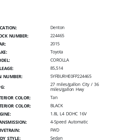
Denton
CATION:
224465
OCK NUMBER:
2015
AR:
Toyota
KE:
COROLLA
DEL:
85,514
LEAGE:
5YFBURHE0FP224465
N NUMBER:
27 miles/gallon City / 36
G:
miles/gallon Hwy
Tan
TERIOR COLOR:
BLACK
TERIOR COLOR:
1.8L L4 DOHC 16V
GINE:
4-Speed Automatic
ANSMISSION:
FWD
IVETRAIN:
Sedan
DY STYLE: