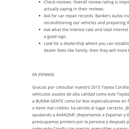
Check reviews. Overall review rating is imp
actually saying in their reviews.
Ask for car repair records. Bankers Autos i
reconditioning our vehicles and preparing 
Ask what the interest rate and total interest w
a good sign.
Look for a dealership where you can establis
dealer feels like family, then they will more 
EN ESPANOL
Gracias por consultar nuestro 2015 Toyota Coroll
vehículos usados ​​de alta calidad como este Toy
a BUENA GENTE como tú! Nos especializamos en fi
o tiene mal crédito, ha venido al lugar correcto.
ayudando a AVANZAR! ¡Reportamos a Experian y Eq
preocupamos primero por la persona y después por
como este Corolla con precios asequibles y pago