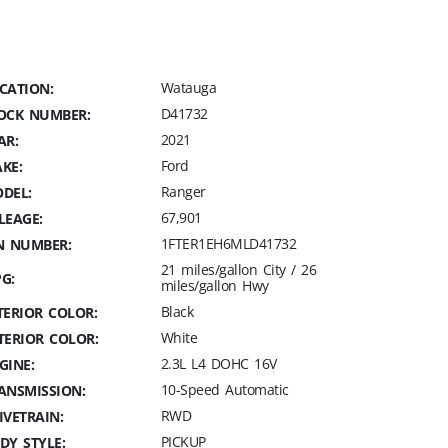
Watauga
CATION:
D41732
OCK NUMBER:
2021
AR:
Ford
KE:
Ranger
DEL:
67,901
LEAGE:
1FTER1EH6MLD41732
N NUMBER:
21 miles/gallon City / 26
G:
miles/gallon Hwy
Black
TERIOR COLOR:
White
TERIOR COLOR:
2.3L L4 DOHC 16V
GINE:
10-Speed Automatic
ANSMISSION:
RWD
IVETRAIN:
PICKUP
DY STYLE: