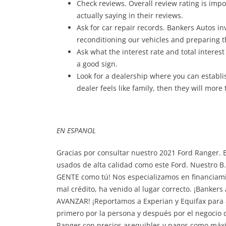
Check reviews. Overall review rating is imp
actually saying in their reviews.
Ask for car repair records. Bankers Autos i
reconditioning our vehicles and preparing 
Ask what the interest rate and total interest w
a good sign.
Look for a dealership where you can establis
dealer feels like family, then they will more 
EN ESPANOL
Gracias por consultar nuestro 2021 Ford Ranger. 
usados ​​de alta calidad como este Ford. Nuestr
GENTE como tú! Nos especializamos en financiamie
mal crédito, ha venido al lugar correcto. ¡Banke
AVANZAR! ¡Reportamos a Experian y Equifax para 
primero por la persona y después por el negocio 
Ranger con precios asequibles y pagos como máxi