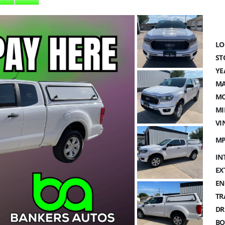
LO
ST
YE
MA
MO
MI
VI
MP
IN
EX
EN
TR
DR
BO