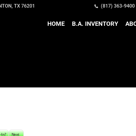
ENTON, TX 76201
(817) 363-9400
HOME
B.A. INVENTORY
AB
-In?
Next