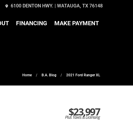
6100 DENTON HWY. | WATAUGA, TX 76148
OUT
FINANCING
MAKE PAYMENT
Home
B.A. Blog
2021 Ford Ranger XL
$23,997
Plus Taxes & Licensing