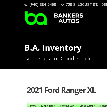
(940) 384-9400
720 S. LOCUST ST. | D
B.A. Inventory
Good Cars For Good People
2021 Ford Ranger XL
Prev
More Info?
Test Drive?
Make Offer?
Trade