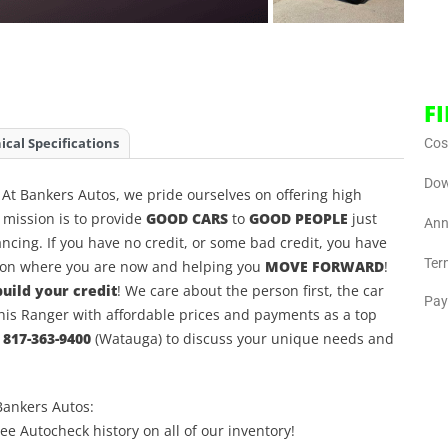
F
ical Specifications
Cost
Dow
At Bankers Autos, we pride ourselves on offering high
. mission is to provide
GOOD CARS
to
GOOD PEOPLE
just
Ann
ncing. If you have no credit, or some bad credit, you have
Ter
d on where you are now and helping you
MOVE FORWARD
!
uild your credit
! We care about the person first, the car
Pay
this Ranger with affordable prices and payments as a top
r
817-363-9400
(Watauga) to discuss your unique needs and
Bankers Autos:
ree Autocheck history on all of our inventory!