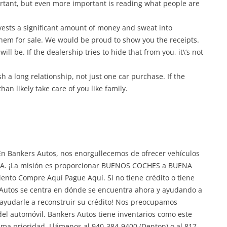
ortant, but even more important is reading what people are
nvests a significant amount of money and sweat into
them for sale. We would be proud to show you the receipts.
ill be. If the dealership tries to hide that from you, it\’s not
h a long relationship, not just one car purchase. If the
than likely take care of you like family.
En Bankers Autos, nos enorgullecemos de ofrecer vehículos
o B.A. ¡La misión es proporcionar BUENOS COCHES a BUENA
nto Compre Aquí Pague Aquí. Si no tiene crédito o tiene
rs Autos se centra en dónde se encuentra ahora y ayudando a
ayudarle a reconstruir su crédito! Nos preocupamos
del automóvil. Bankers Autos tiene inventarios como este
ma prioridad. Llámenos al 940-384-9400 (Denton) o al 817-