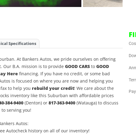
F
ical Specifications
Cost
Dow
burban. At Bankers Autos, we pride ourselves on offering
t. Our B.A. mission is to provide
GOOD CARS
to
GOOD
Ann
Pay Here
financing. If you have no credit, or some bad
Ter
s Autos is focused on where you are now and helping you
ifax to help you
rebuild your credit
! We care about the
Pay
tocks inventory like this Suburban with affordable prices
40-384-9400
(Denton) or
817-363-9400
(Watauga) to discuss
 to serving you!
Bankers Autos:
ree Autocheck history on all of our inventory!