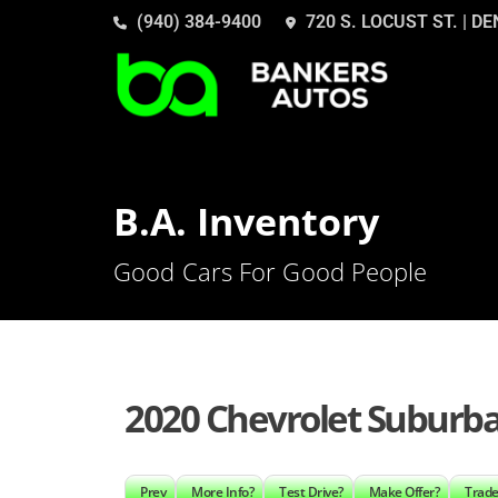
(940) 384-9400
720 S. LOCUST ST. | D
B.A. Inventory
Good Cars For Good People
2020 Chevrolet Suburb
Prev
More Info?
Test Drive?
Make Offer?
Trade