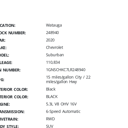
Watauga
CATION:
248940
OCK NUMBER:
2020
AR:
Chevrolet
KE:
Suburban
DEL:
110,834
LEAGE:
1GNSCHKC7LR248940
N NUMBER:
15 miles/gallon City / 22
G:
miles/gallon Hwy
Black
TERIOR COLOR:
BLACK
TERIOR COLOR:
5.3L V8 OHV 16V
GINE:
6-Speed Automatic
ANSMISSION:
RWD
IVETRAIN:
SUV
DY STYLE: