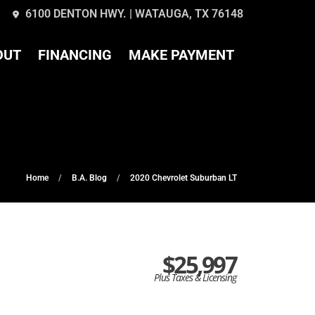
6100 DENTON HWY. | WATAUGA, TX 76148
OUT
FINANCING
MAKE PAYMENT
Home
B.A. Blog
2020 Chevrolet Suburban LT
$25,997
Plus Taxes & Licensing