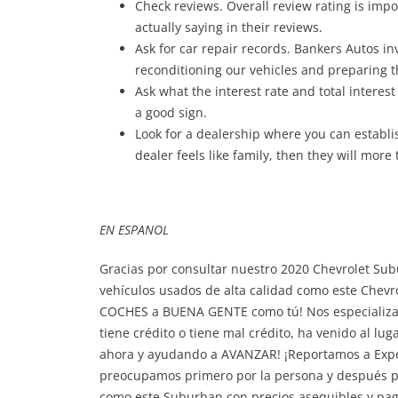
Check reviews. Overall review rating is imp
actually saying in their reviews.
Ask for car repair records. Bankers Autos i
reconditioning our vehicles and preparing 
Ask what the interest rate and total interest w
a good sign.
Look for a dealership where you can establis
dealer feels like family, then they will more 
EN ESPANOL
Gracias por consultar nuestro 2020 Chevrolet Su
vehículos usados ​​de alta calidad como este Chev
COCHES a BUENA GENTE como tú! Nos especializa
tiene crédito o tiene mal crédito, ha venido al lu
ahora y ayudando a AVANZAR! ¡Reportamos a Experi
preocupamos primero por la persona y después por
como este Suburban con precios asequibles y pa