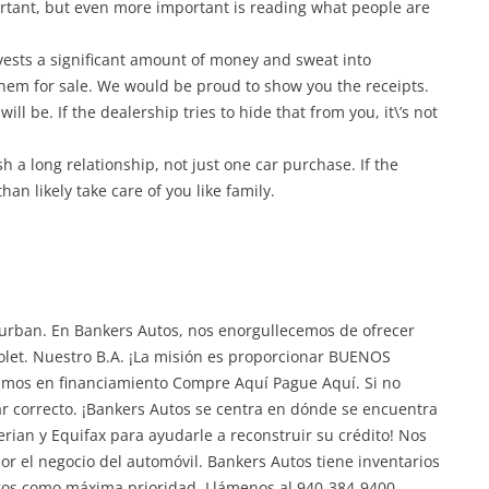
ortant, but even more important is reading what people are
nvests a significant amount of money and sweat into
them for sale. We would be proud to show you the receipts.
ill be. If the dealership tries to hide that from you, it\’s not
h a long relationship, not just one car purchase. If the
than likely take care of you like family.
burban. En Bankers Autos, nos enorgullecemos de ofrecer
rolet. Nuestro B.A. ¡La misión es proporcionar BUENOS
mos en financiamiento Compre Aquí Pague Aquí. Si no
gar correcto. ¡Bankers Autos se centra en dónde se encuentra
an y Equifax para ayudarle a reconstruir su crédito! Nos
 el negocio del automóvil. Bankers Autos tiene inventarios
gos como máxima prioridad. Llámenos al 940-384-9400