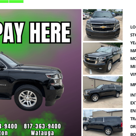
LO
ST
YE
MA
MO
MI
VI
MP
IN
EX
EN
TR
DR
BO